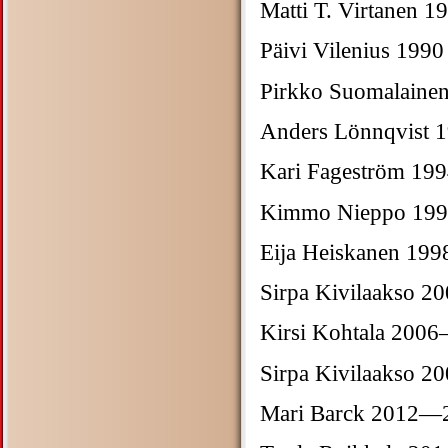
Matti T. Virta
Päivi Vilenius 1990
Pirkko Suoma
Anders Lönnqvis
Kari Fagestr
Kimmo N
Eija Heiskan
Sirpa Kivilaaks
Kirsi Kohtal
Sirpa Kivilaa
Mari Barck 201