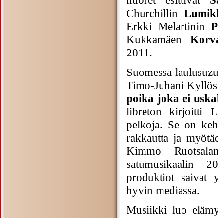
Churchillin
Lumik
Erkki Melartinin
P
Kukkamäen
Korva
2011.
Suomessa laulusuzuk
Timo-Juhani Kyllös
poika joka ei uska
libreton kirjoitti 
pelkoja. Se on keh
rakkautta ja myötä
Kimmo Ruotsala
satumusikaalin 2
produktiot saivat 
hyvin mediassa.
Musiikki luo elämy