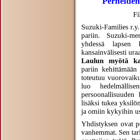
Perheiden
Fi
Suzuki-Families r.y
pariin. Suzuki-me
yhdessä lapsen 
kansainvälisesti ur
Laulun myötä k
pariin kehittämään 
toteutuu vuorovaiku
luo hedelmällis
persoonallisuuden 
lisäksi tukea yksilö
ja omiin kykyihin u
Yhdistyksen ovat pe
vanhemmat. Sen tark