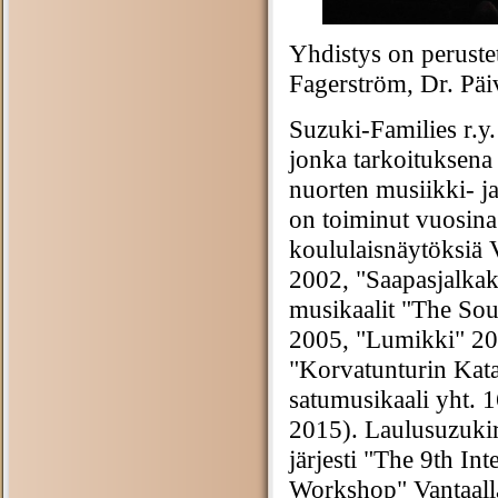
Yhdistys on perustet
Fagerström, Dr. Päi
Suzuki-Families r.y
jonka tarkoituksena
nuorten musiikki- ja
on toiminut vuosina 
koululaisnäytöksiä 
2002, "Saapasjalkak
musikaalit "The So
2005, "Lumikki" 20
"Korvatunturin Kat
satumusikaali yht. 
2015). Laulusuzukir
järjesti "The 9th In
Workshop" Vantaalla 