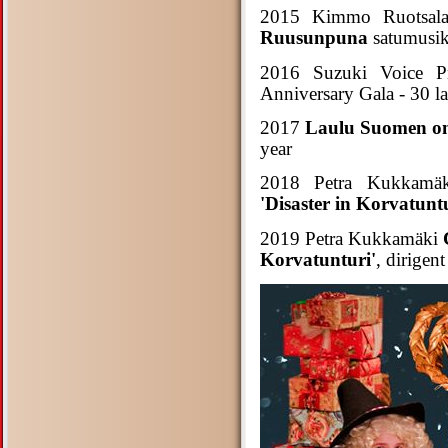
2015 Kimmo Ruotsa
Ruusunpuna
satumusika
2016 Suzuki Voice Pr
Anniversary Gala - 30 l
2017
Laulu Suomen o
year
2018 Petra Kukkam
'Disaster in Korvatuntu
2019 Petra Kukkamäki
Korvatunturi'
, dirigen