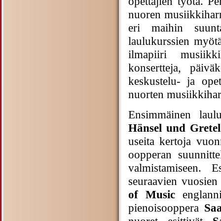
opettajien työtä. P
nuoren musiikkiharr
eri maihin suunta
laulukurssien myötä
ilmapiiri musiikki
konsertteja, päivä
keskustelu- ja opet
nuorten musiikkiharr
Ensimmäinen laulu
Hänsel und Gretel
useita kertoja vuon
oopperan suunnitte
valmistamiseen. E
seuraavien vuosien
of Music
englanni
pienoisooppera
Saa
nuoret esittivät
S