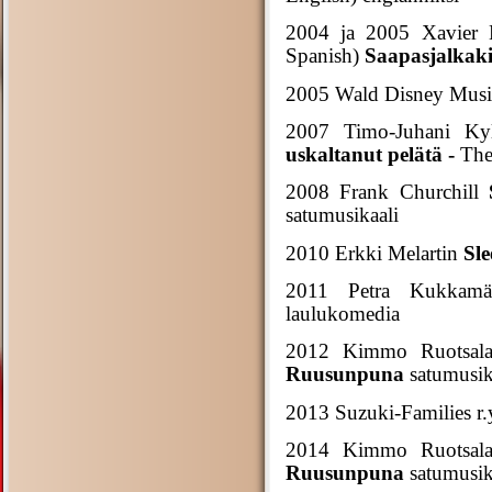
2004 ja 2005 Xavier 
Spanish)
Saapasjalkaki
2005 Wald Disney Musi
2007 Timo-Juhani Ky
uskaltanut pelätä -
The
2008 Frank Churchill
satumusikaali
2010 Erkki Melartin
Sl
2011 Petra Kukkamä
laulukomedia
2012 Kimmo Ruotsa
Ruusunpuna
satumusika
2013 Suzuki-Families r.
2014 Kimmo Ruotsa
Ruusunpuna
satumusika