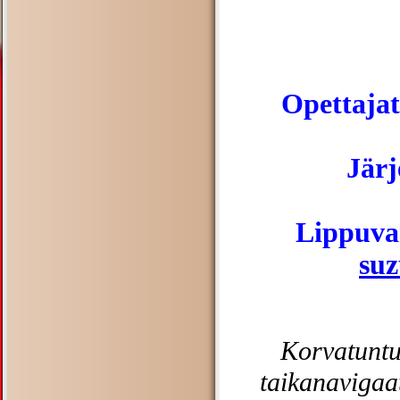
Opettajat
Järj
Lippuvar
suz
Korvatuntu
taikanavigaat