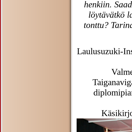
henkiin. Saad
löytävätkö l
tonttu? Tarina
Laulusuzuki-Inst
Valm
Taiganaviga
diplomipia
Käsikirj