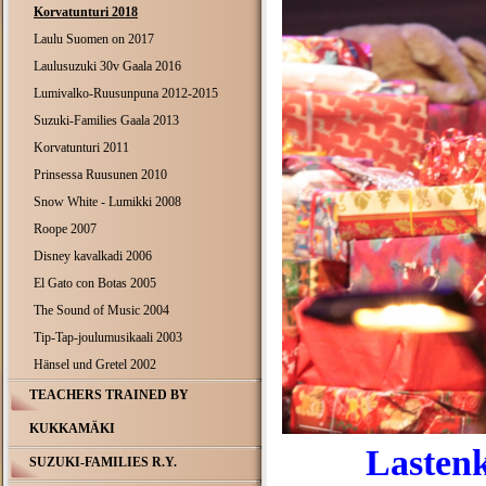
Korvatunturi 2018
Laulu Suomen on 2017
Laulusuzuki 30v Gaala 2016
Lumivalko-Ruusunpuna 2012-2015
Suzuki-Families Gaala 2013
Korvatunturi 2011
Prinsessa Ruusunen 2010
Snow White - Lumikki 2008
Roope 2007
Disney kavalkadi 2006
El Gato con Botas 2005
The Sound of Music 2004
Tip-Tap-joulumusikaali 2003
Hänsel und Gretel 2002
TEACHERS TRAINED BY
KUKKAMÄKI
Lasten
SUZUKI-FAMILIES R.Y.