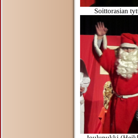
Soittorasian ty
Joulupukki (Heikk